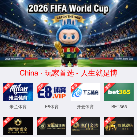
Opta足球数据中文版(中国)有
学院首页
Opta足球数据中文版
师资队
English