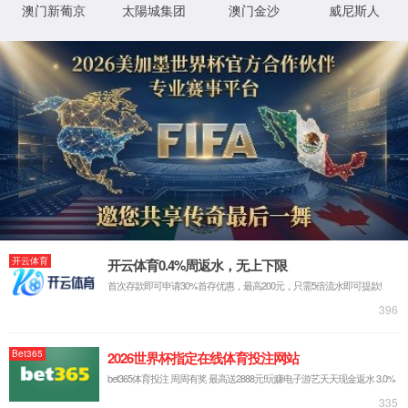
<
学院动态
COLLEGE NEWS